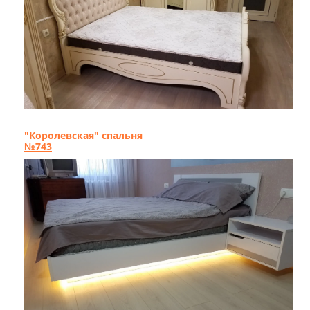
"Королевская" спальня
№743