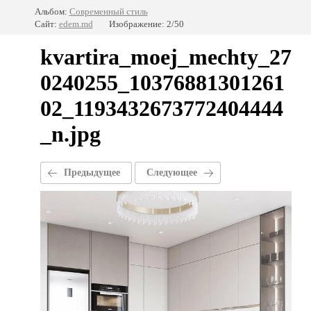
Альбом:
Современный стиль
Сайт:
edem.md
Изображение: 2/50
kvartira_moej_mechty_27
0240255_10376881301261
02_1193432673772404444
_n.jpg
Предыдущее
Следующее